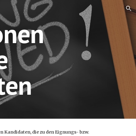
ion
nen 
 
ten
 Kandidaten, die zu den Eignungs- bzw. 