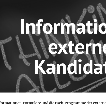
ip to main content
Skip to navigat
Informatio
externe
Kandida
nformationen, Formulare und die Fach-Programme der externen