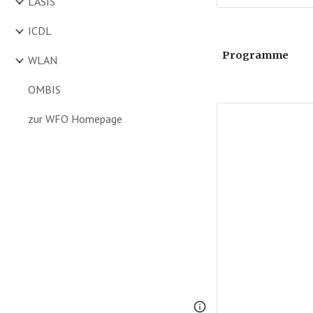
LASIS
ICDL
Programme
WLAN
OMBIS
zur WFO Homepage
Page
Report abus